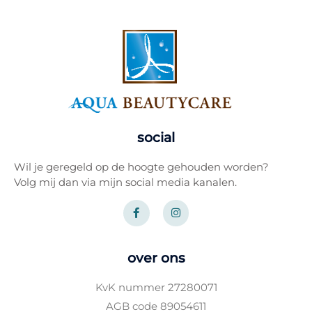
social
Wil je geregeld op de hoogte gehouden worden?
Volg mij dan via mijn social media kanalen.
F
I
a
n
c
s
e
t
b
a
o
g
over ons
o
r
k
a
-
m
KvK nummer 27280071
f
AGB code 89054611