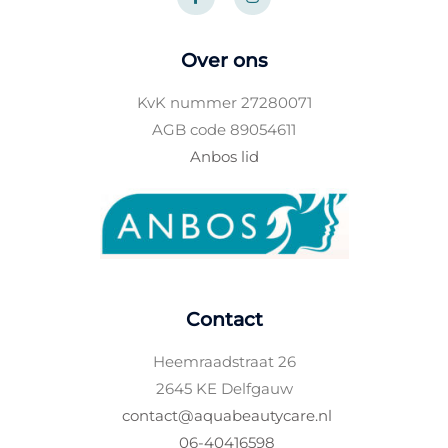
c
s
e
t
b
a
o
g
Over ons
o
r
k
a
-
m
KvK nummer 27280071
f
AGB code 89054611
Anbos lid
Contact
Heemraadstraat 26
2645 KE Delfgauw
contact@aquabeautycare.nl
06-40416598