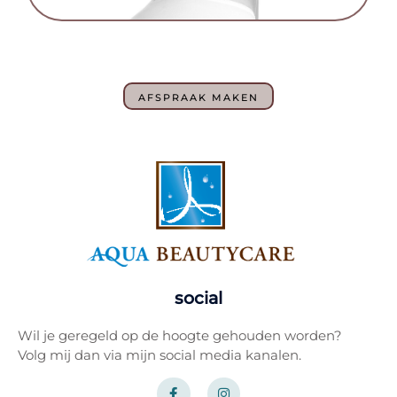
AFSPRAAK MAKEN
social
Wil je geregeld op de hoogte gehouden worden?
Volg mij dan via mijn social media kanalen.
F
I
a
n