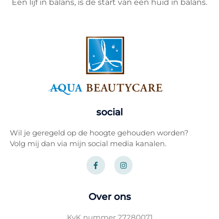
Een lijf in balans, is de start van een huid in balans.
social
Wil je geregeld op de hoogte gehouden worden?
Volg mij dan via mijn social media kanalen.
F
I
a
n
c
s
e
t
b
a
o
g
Over ons
o
r
k
a
-
m
KvK nummer 27280071