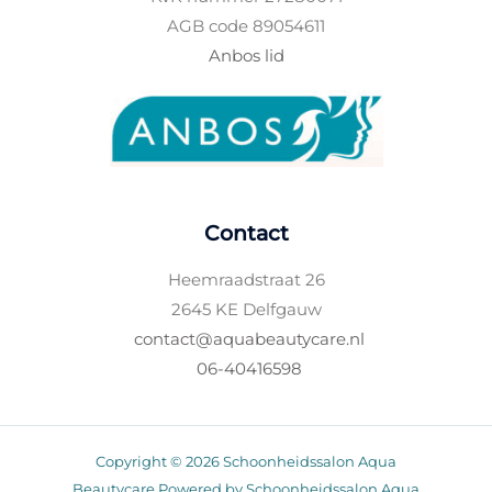
f
AGB code 89054611
Anbos lid
Contact
Heemraadstraat 26
2645 KE Delfgauw
contact@aquabeautycare.nl
06-40416598
Copyright © 2026 Schoonheidssalon Aqua
Beautycare Powered by Schoonheidssalon Aqua